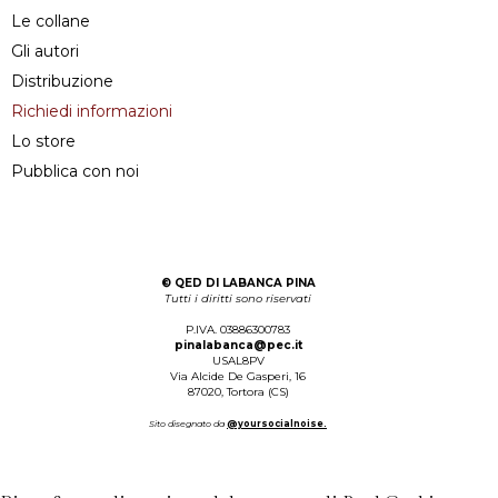
Le collane
Gli autori
Distribuzione
Richiedi informazioni
Lo store
Pubblica con noi
©
QED DI LABANCA PINA
Tutti i diritti sono riservati
P.IVA. 03886300783
pinalabanca@pec.it
USAL8PV
Via Alcide De Gasperi, 16
87020, Tortora (CS)
Sito disegnato da
@yoursocialnoise.