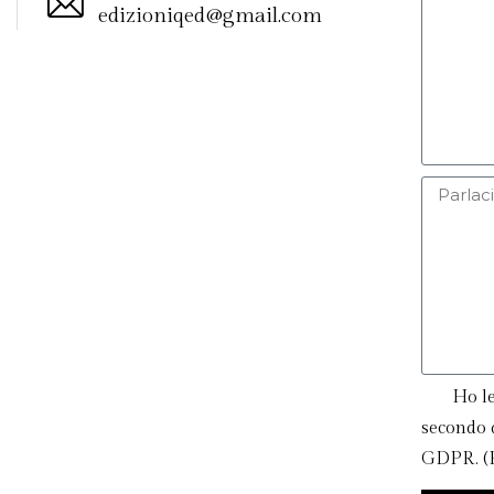
edizioniqed@gmail.com
Ho le
secondo q
GDPR. (Po