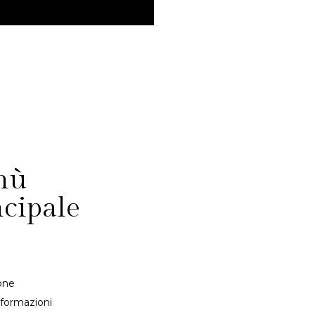
nù
ncipale
one
nformazioni