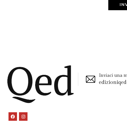
IN
Inviaci una ma
edizioniqe