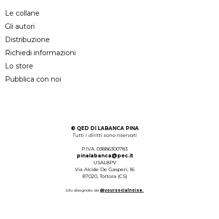
Le collane
Gli autori
Distribuzione
Richiedi informazioni
Lo store
Pubblica con noi
©
QED DI LABANCA PINA
Tutti i diritti sono riservati
P.IVA. 03886300783
pinalabanca@pec.it
USAL8PV
Via Alcide De Gasperi, 16
87020, Tortora (CS)
Sito disegnato da
@yoursocialnoise.