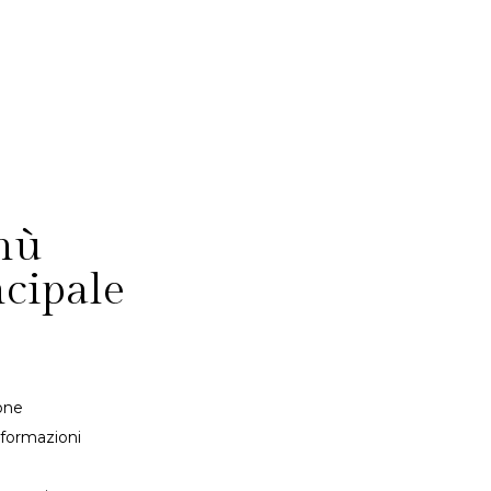
nù
ncipale
one
nformazioni