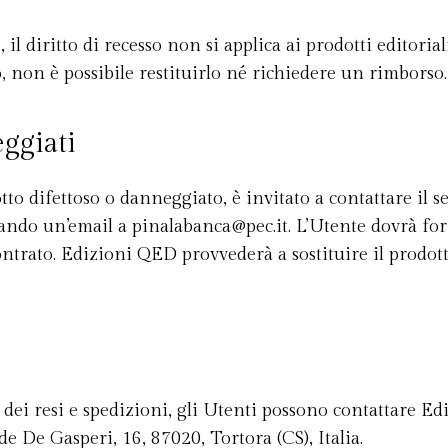
 diritto di recesso non si applica ai prodotti editoriali
to, non è possibile restituirlo né richiedere un rimborso.
eggiati
tto difettoso o danneggiato, è invitato a contattare il 
viando un’email a
pinalabanca@pec.it
. L’Utente dovrà for
ontrato. Edizioni QED provvederà a sostituire il prodot
a dei resi e spedizioni, gli Utenti possono contattare E
de De Gasperi, 16, 87020, Tortora (CS), Italia.