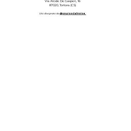
Via Alcide De Gasperi, 16
87020, Tortora (CS)
Sito disegnato da
@yoursocialnoise.