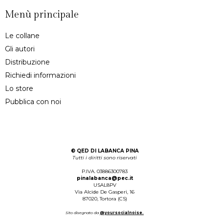
Menù principale
Le collane
Gli autori
Distribuzione
Richiedi informazioni
Lo store
Pubblica con noi
©
QED DI LABANCA PINA
Tutti i diritti sono riservati
P.IVA. 03886300783
pinalabanca@pec.it
USAL8PV
Via Alcide De Gasperi, 16
87020, Tortora (CS)
Sito disegnato da
@yoursocialnoise.