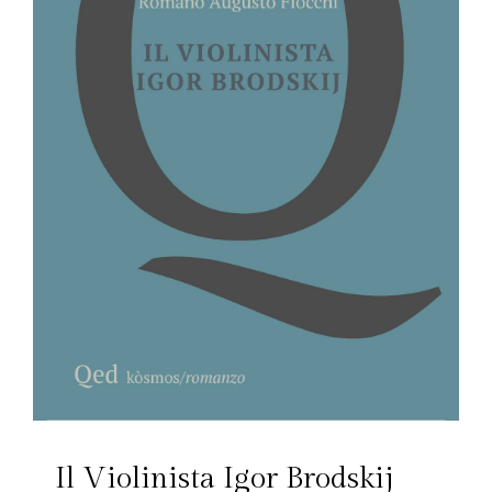
Il Violinista Igor Brodskij