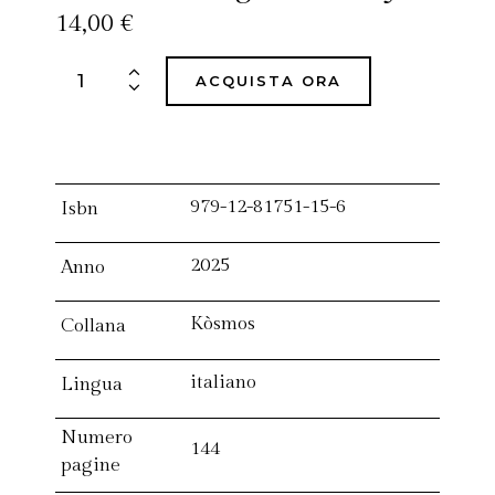
14,00
€
ACQUISTA ORA
979-12-81751-15-6
Isbn
2025
Anno
Kòsmos
Collana
italiano
Lingua
Numero
144
pagine